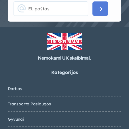
alternate_email
arrow_forward
Nemokami UK skelbimai.
Kategorijos
Darbas
Transporto Paslaugos
Gyvūnai