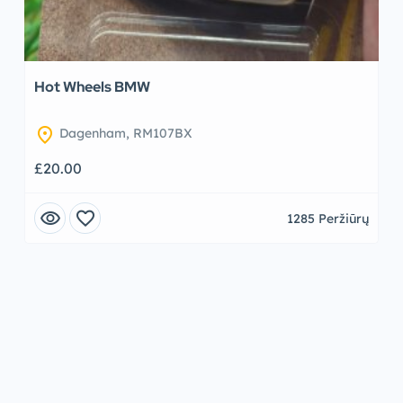
Hot Wheels BMW
location_on
Dagenham, RM107BX
£20.00
visibility
favorite
1285 Peržiūrų