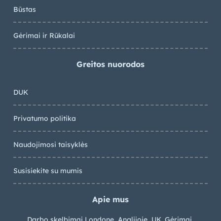
Būstas
Gėrimai ir Rūkalai
Greitos nuorodos
DUK
Privatumo politika
Naudojimosi taisyklės
Susisiekite su mumis
Apie mus
Darbo skelbimai Londone, Anglijoje, UK. Gėrimai,