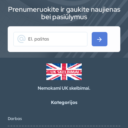
Prenumeruokite ir gaukite naujienas
bei pasiūlymus
alternate_email
arrow_forward
Nemokami UK skelbimai.
Kategorijos
Darbas