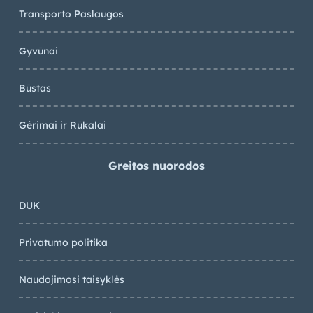
Transporto Paslaugos
Gyvūnai
Būstas
Gėrimai ir Rūkalai
Greitos nuorodos
DUK
Privatumo politika
Naudojimosi taisyklės