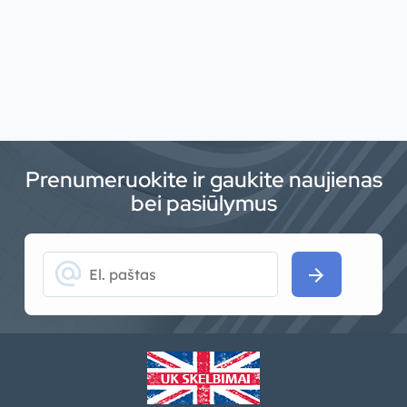
Prenumeruokite ir gaukite naujienas
bei pasiūlymus
alternate_email
arrow_forward