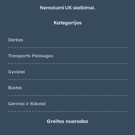
Nemokami UK skelbimai.
Kategorijos
Darbas
Transporto Paslaugos
Gyvūnai
Būstas
Gėrimai ir Rūkalai
Greitos nuorodos