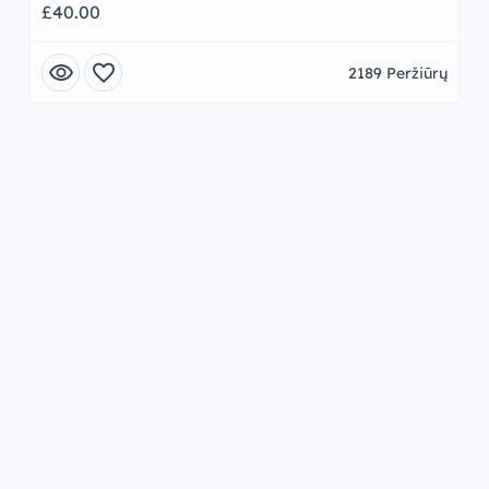
£40.00
visibility
favorite
2189 Peržiūrų