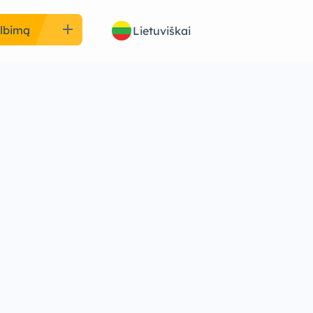
add
elbimą
Lietuviškai