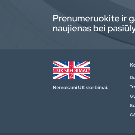
Prenumeruokite ir g
naujienas bei pasiū
Ka
Da
Tr
Nemokami UK skelbimai.
Gy
Bū
Gė