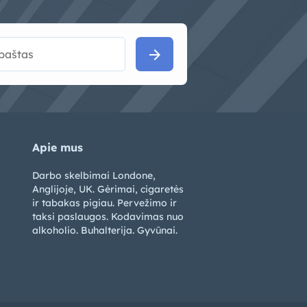
arrow_forward
Apie mus
Darbo skelbimai Londone,
Anglijoje, UK. Gėrimai, cigaretės
ir tabakas pigiau. Pervežimo ir
taksi paslaugos. Kodavimas nuo
alkoholio. Buhalterija. Gyvūnai.