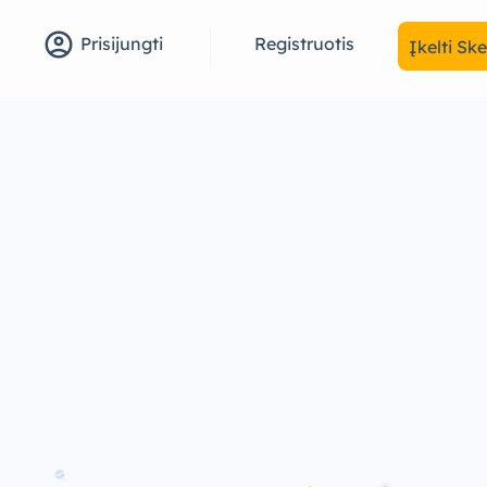
account_circle
Registruotis
Prisijungti
Įkelti Sk