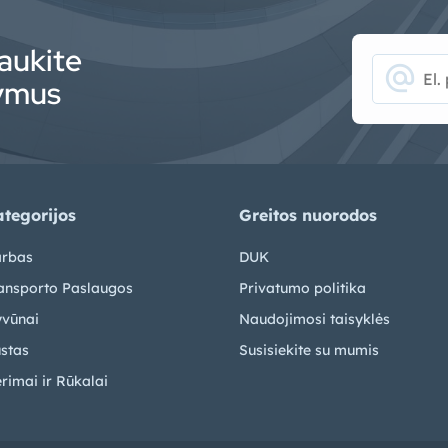
aukite
alternate_email
lymus
tegorijos
Greitos nuorodos
rbas
DUK
ansporto Paslaugos
Privatumo politika
vūnai
Naudojimosi taisyklės
stas
Susisiekite su mumis
rimai ir Rūkalai