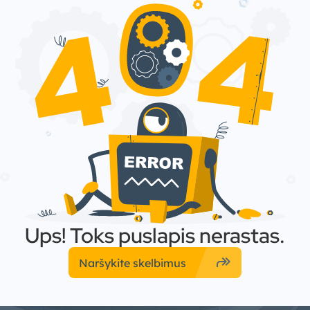
Ups! Toks puslapis nerastas.
forward
Naršykite skelbimus