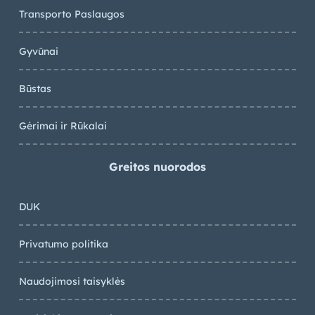
Transporto Paslaugos
Gyvūnai
Būstas
Gėrimai ir Rūkalai
Greitos nuorodos
DUK
Privatumo politika
Naudojimosi taisyklės