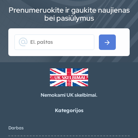
Prenumeruokite ir gaukite naujienas
bei pasiūlymus
alternate_email
arrow_forward
Nemokami UK skelbimai.
Kategorijos
Darbas