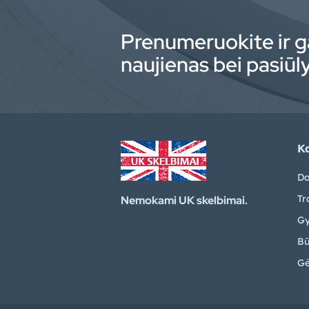
Prenumeruokite ir g
naujienas bei pasiū
Ka
Da
Tr
Nemokami UK skelbimai.
Gy
Bū
Gė