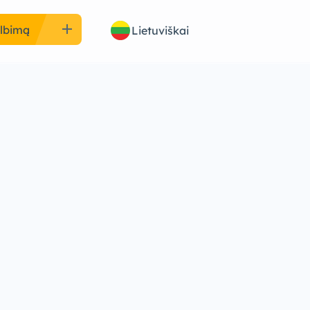
add
elbimą
Lietuviškai