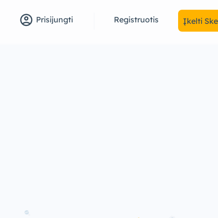
account_circle
Registruotis
Prisijungti
Įkelti Sk