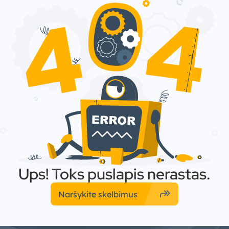
Ups! Toks puslapis nerastas.
forward
Naršykite skelbimus