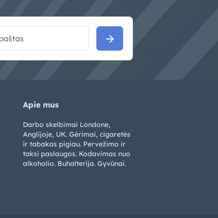
arrow_forward
Apie mus
Darbo skelbimai Londone,
Anglijoje, UK. Gėrimai, cigaretės
ir tabakas pigiau. Pervežimo ir
taksi paslaugos. Kodavimas nuo
alkoholio. Buhalterija. Gyvūnai.