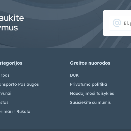
aukite
alternate_email
lymus
tegorijos
Greitos nuorodos
rbas
DUK
ansporto Paslaugos
Privatumo politika
vūnai
Naudojimosi taisyklės
stas
Susisiekite su mumis
rimai ir Rūkalai