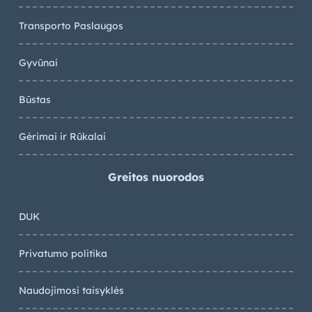
Transporto Paslaugos
Gyvūnai
Būstas
Gėrimai ir Rūkalai
Greitos nuorodos
DUK
Privatumo politika
Naudojimosi taisyklės