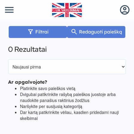
menu
account_circle
filter_alt
search
Filtrai
Redaguoti paiešką
0 Rezultatai
Ar apgalvojote?
Platinkite savo paieškos vietą
Dvigubai patikrinkite rašybą paieškos juostoje arba
naudokite panašius raktinius žodžius
Naršykite per susijusią kategoriją
Dar kartą patikrinkite vėliau, kasdien pridedami nauji
skelbimai