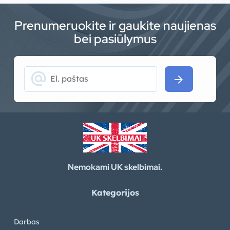
Prenumeruokite ir gaukite naujienas
bei pasiūlymus
alternate_email
arrow_forward
Nemokami UK skelbimai.
Kategorijos
Darbas