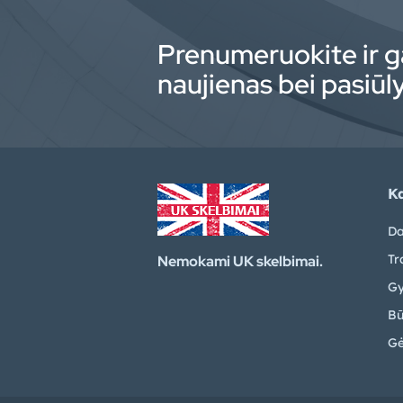
Prenumeruokite ir g
naujienas bei pasiū
Ka
Da
Tr
Nemokami UK skelbimai.
Gy
Bū
Gė