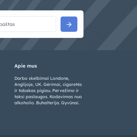
arrow_forward
Apie mus
Darbo skelbimai Londone,
Anglijoje, UK. Gėrimai, cigaretės
ir tabakas pigiau. Pervežimo ir
taksi paslaugos. Kodavimas nuo
alkoholio. Buhalterija. Gyvūnai.