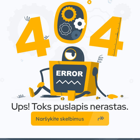
Ups! Toks puslapis nerastas.
forward
Naršykite skelbimus