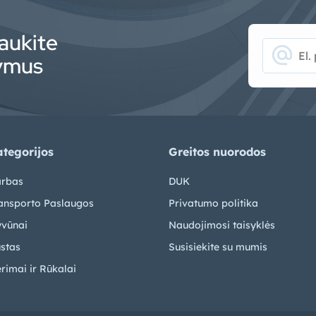
aukite
alternate_email
lymus
tegorijos
Greitos nuorodos
rbas
DUK
ansporto Paslaugos
Privatumo politika
vūnai
Naudojimosi taisyklės
stas
Susisiekite su mumis
rimai ir Rūkalai