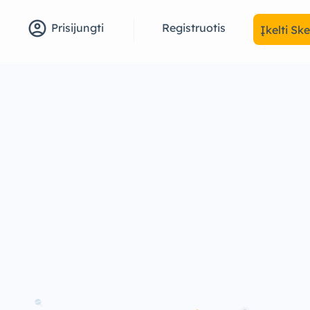
account_circle
Registruotis
Prisijungti
Įkelti Sk