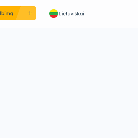
add
elbimą
Lietuviškai