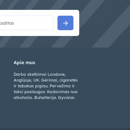
arrow_forward
Apie mus
Darbo skelbimai Londone,
Anglijoje, UK. Gėrimai, cigaretės
ir tabakas pigiau. Pervežimo ir
taksi paslaugos. Kodavimas nuo
alkoholio. Buhalterija. Gyvūnai.