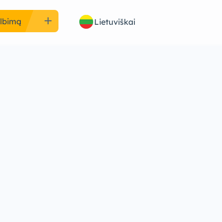
add
elbimą
Lietuviškai