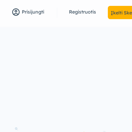
account_circle
Registruotis
Prisijungti
Įkelti Sk