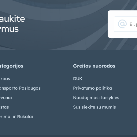
aukite
alternate_email
lymus
tegorijos
Greitos nuorodos
rbas
DUK
ansporto Paslaugos
Privatumo politika
vūnai
Naudojimosi taisyklės
stas
Susisiekite su mumis
rimai ir Rūkalai