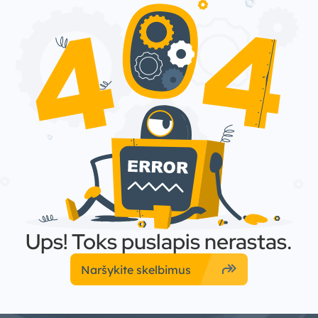
Ups! Toks puslapis nerastas.
forward
Naršykite skelbimus