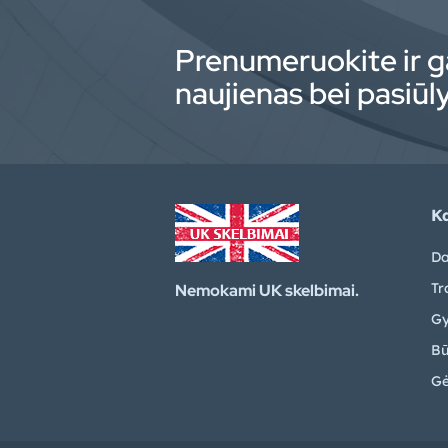
Prenumeruokite ir g
naujienas bei pasiū
Ka
Da
Tr
Nemokami UK skelbimai.
Gy
Bū
Gė