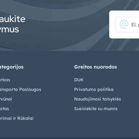
aukite
alternate_email
lymus
tegorijos
Greitos nuorodos
rbas
DUK
ansporto Paslaugos
Privatumo politika
vūnai
Naudojimosi taisyklės
stas
Susisiekite su mumis
rimai ir Rūkalai