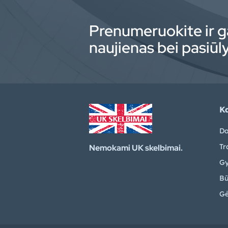
Prenumeruokite ir g
naujienas bei pasiū
Ka
Da
Tr
Nemokami UK skelbimai.
Gy
Bū
Gė