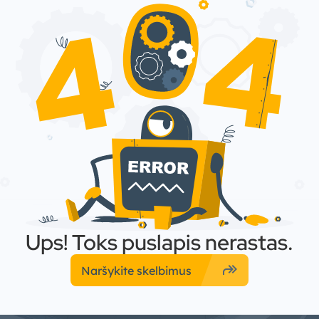
Ups! Toks puslapis nerastas.
forward
Naršykite skelbimus