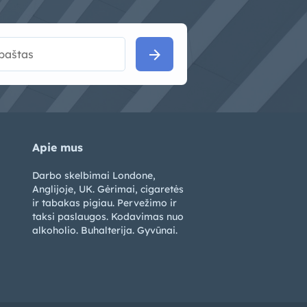
arrow_forward
Apie mus
Darbo skelbimai Londone,
Anglijoje, UK. Gėrimai, cigaretės
ir tabakas pigiau. Pervežimo ir
taksi paslaugos. Kodavimas nuo
alkoholio. Buhalterija. Gyvūnai.