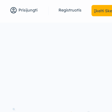
account_circle
Registruotis
Prisijungti
Įkelti Sk