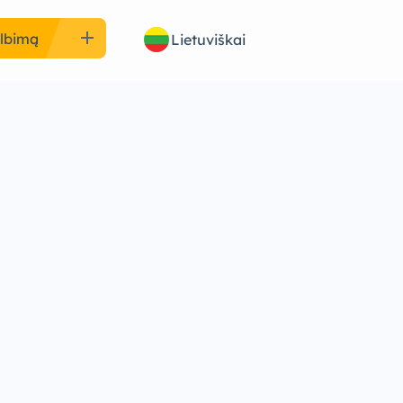
add
elbimą
Lietuviškai