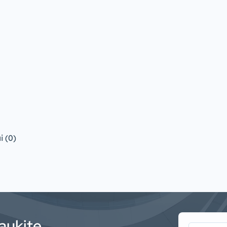
i (0)
aukite