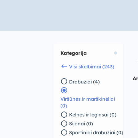
Kategorija
keyboard_backspace
Visi skelbimai (243)
A
radio_button_unchecked
Drabužiai (4)
radio_button_checked
Viršūnės ir marškinėliai
(0)
radio_button_unchecked
Kelnės ir leginsai (0)
radio_button_unchecked
Sijonai (0)
radio_button_unchecked
Sportiniai drabužiai (0)