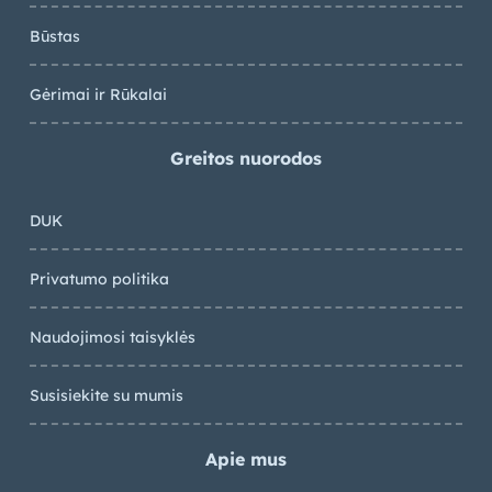
Būstas
Gėrimai ir Rūkalai
Greitos nuorodos
DUK
Privatumo politika
Naudojimosi taisyklės
Susisiekite su mumis
Apie mus