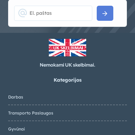
alternate_email
arrow_forward
Nemokami UK skelbimai.
Kategorijos
Darbas
Transporto Paslaugos
Gyvūnai