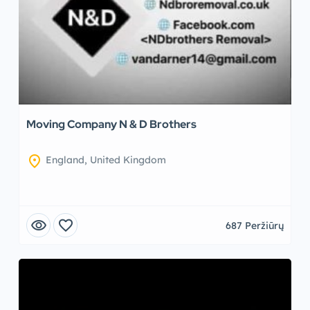
Moving Company N & D Brothers
location_on
England, United Kingdom
visibility
favorite
687 Peržiūrų