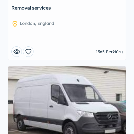
Removal services
location_on
London, England
visibility
favorite
1365 Peržiūrų