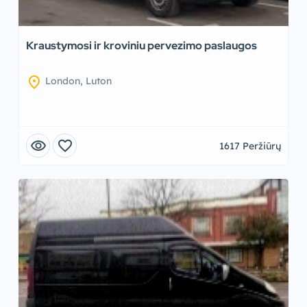
Kraustymosi ir kroviniu pervezimo paslaugos
location_on
London, Luton
visibility
favorite
1617 Peržiūrų