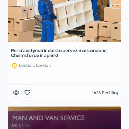
Perkraustymai ir daiktų pervežimai Londone,
Chelmsforde ir aplink!
location_on
London, London
visibility
favorite
1628 Peržiūrų