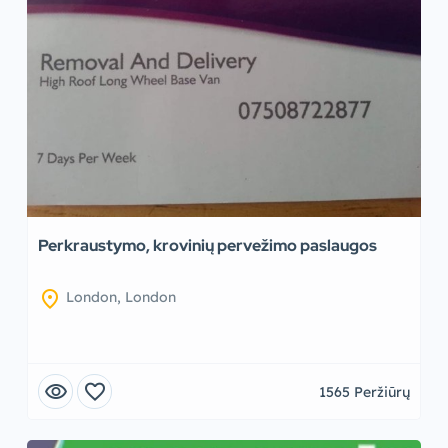
Perkraustymo, krovinių pervežimo paslaugos
location_on
London, London
visibility
favorite
1565 Peržiūrų