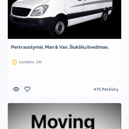
Perkraustymai. Man & Van. Šiukšlių išvežimas.
location_on
London, UK
visibility
favorite
475 Peržiūrų