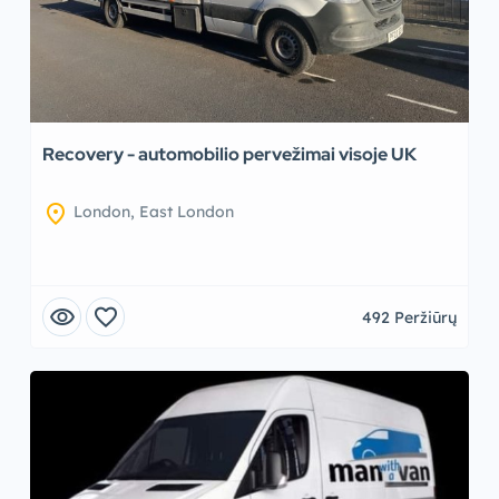
Recovery - automobilio pervežimai visoje UK
location_on
London, East London
visibility
favorite
492 Peržiūrų