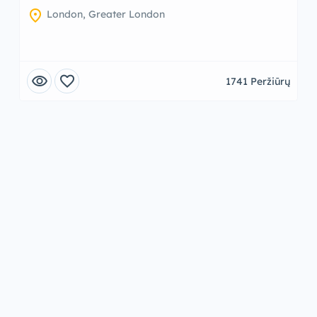
location_on
London, Greater London
visibility
favorite
1741 Peržiūrų