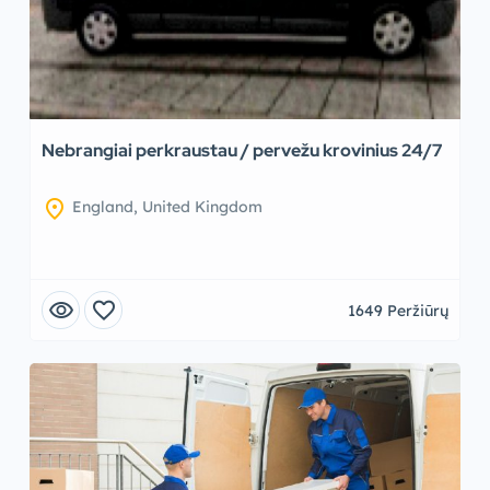
Nebrangiai perkraustau / pervežu krovinius 24/7
location_on
England, United Kingdom
visibility
favorite
1649 Peržiūrų