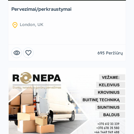
Pervezimai/perkraustymai
location_on
London, UK
visibility
favorite
695 Peržiūrų