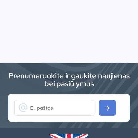
Prenumeruokite ir gaukite naujienas
bei pasiūlymus
alternate_email
arrow_forward