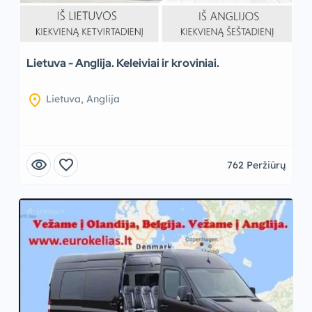
Lietuva - Anglija. Keleiviai ir kroviniai.
location_on
Lietuva, Anglija
visibility
favorite
762 Peržiūrų