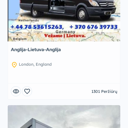
Anglija-Lietuva-Anglija
location_on
London, England
visibility
favorite
1301 Peržiūrų