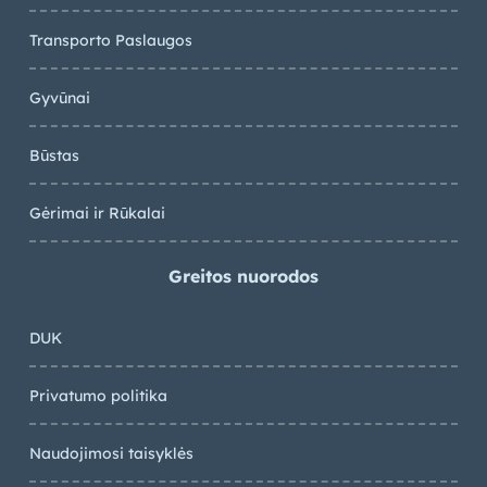
Transporto Paslaugos
Gyvūnai
Būstas
Gėrimai ir Rūkalai
Greitos nuorodos
DUK
Privatumo politika
Naudojimosi taisyklės