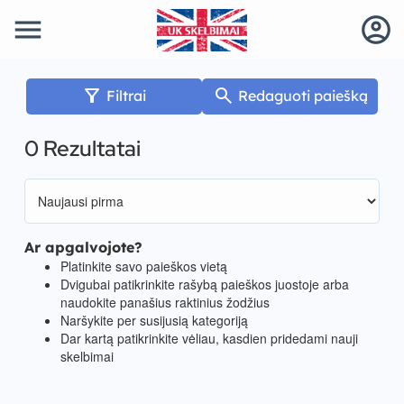
menu
account_circle
filter_alt
search
Filtrai
Redaguoti paiešką
0 Rezultatai
Ar apgalvojote?
Platinkite savo paieškos vietą
Dvigubai patikrinkite rašybą paieškos juostoje arba
naudokite panašius raktinius žodžius
Naršykite per susijusią kategoriją
Dar kartą patikrinkite vėliau, kasdien pridedami nauji
skelbimai