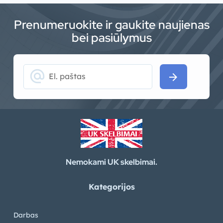
Prenumeruokite ir gaukite naujienas
bei pasiūlymus
alternate_email
arrow_forward
Nemokami UK skelbimai.
Kategorijos
Darbas