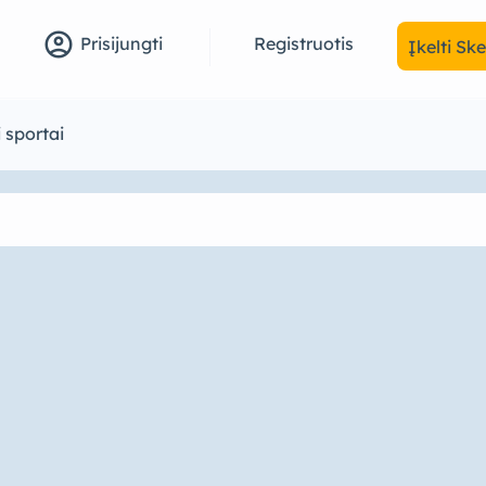
account_circle
Registruotis
Prisijungti
Įkelti Sk
 sportai