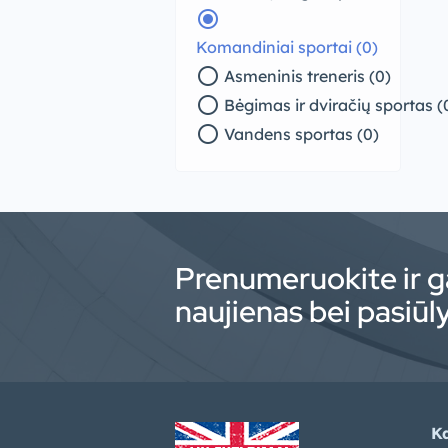
radio_button_checked
Komandiniai sportai (0)
radio_button_unchecked
Asmeninis treneris (0)
radio_button_unchecked
Bėgimas ir dviračių sportas (
radio_button_unchecked
Vandens sportas (0)
Prenumeruokite ir g
naujienas bei pasiū
Ka