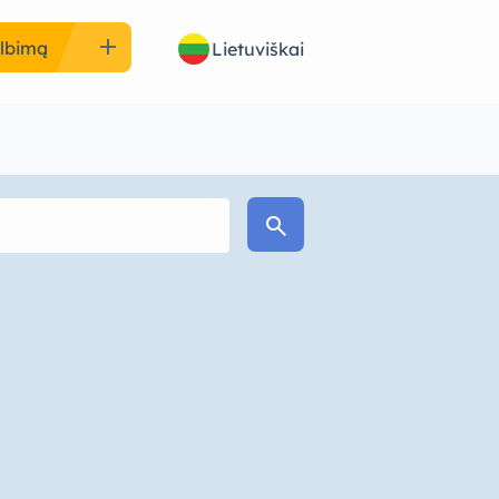
add
elbimą
Lietuviškai
