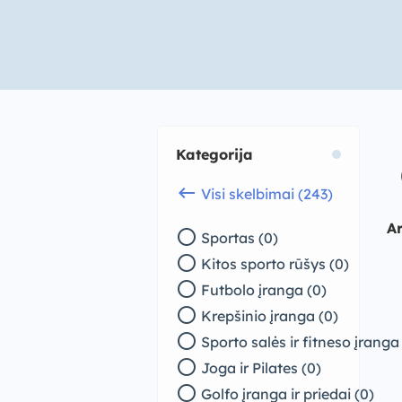
Kategorija
keyboard_backspace
Visi skelbimai (243)
A
radio_button_unchecked
Sportas (0)
radio_button_unchecked
Kitos sporto rūšys (0)
radio_button_unchecked
Futbolo įranga (0)
radio_button_unchecked
Krepšinio įranga (0)
radio_button_unchecked
Sporto salės ir fitneso įranga
radio_button_unchecked
Joga ir Pilates (0)
radio_button_unchecked
Golfo įranga ir priedai (0)