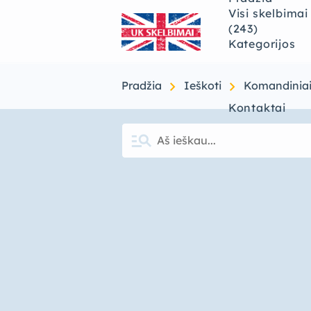
Visi skelbimai
(243)
Kategorijos
chevron_right
chevron_right
Pradžia
Ieškoti
Komandiniai
Kontaktai
manage_search