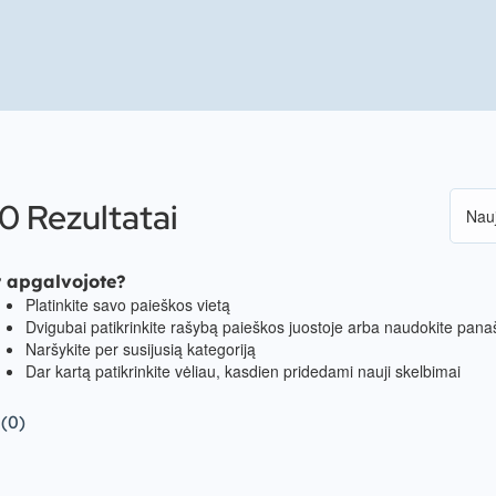
0 Rezultatai
r apgalvojote?
Platinkite savo paieškos vietą
Dvigubai patikrinkite rašybą paieškos juostoje arba naudokite panaš
Naršykite per susijusią kategoriją
Dar kartą patikrinkite vėliau, kasdien pridedami nauji skelbimai
 (0)