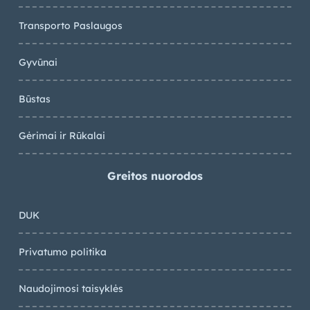
Transporto Paslaugos
Gyvūnai
Būstas
Gėrimai ir Rūkalai
Greitos nuorodos
DUK
Privatumo politika
Naudojimosi taisyklės