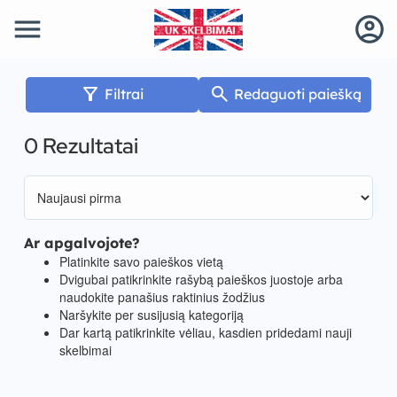
menu
account_circle
filter_alt
search
Filtrai
Redaguoti paiešką
0 Rezultatai
Ar apgalvojote?
Platinkite savo paieškos vietą
Dvigubai patikrinkite rašybą paieškos juostoje arba
naudokite panašius raktinius žodžius
Naršykite per susijusią kategoriją
Dar kartą patikrinkite vėliau, kasdien pridedami nauji
skelbimai