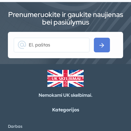
Prenumeruokite ir gaukite naujienas
bei pasiūlymus
alternate_email
arrow_forward
Nemokami UK skelbimai.
Kategorijos
Darbas