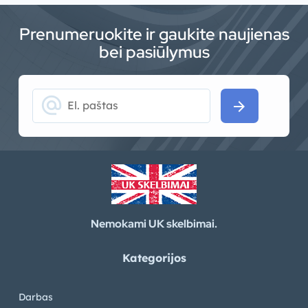
Prenumeruokite ir gaukite naujienas
bei pasiūlymus
alternate_email
arrow_forward
Nemokami UK skelbimai.
Kategorijos
Darbas