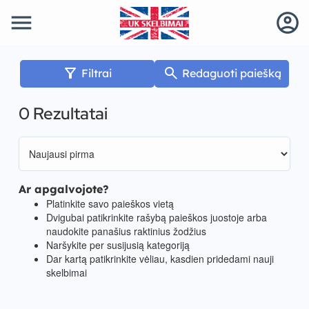
menu
account_circle
filter_alt
search
Filtrai
Redaguoti paiešką
0 Rezultatai
Ar apgalvojote?
Platinkite savo paieškos vietą
Dvigubai patikrinkite rašybą paieškos juostoje arba
naudokite panašius raktinius žodžius
Naršykite per susijusią kategoriją
Dar kartą patikrinkite vėliau, kasdien pridedami nauji
skelbimai