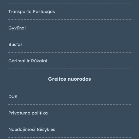
Transporto Paslaugos
Gyvūnai
Būstas
Gėrimai ir Rūkalai
Greitos nuorodos
DUK
Privatumo politika
Naudojimosi taisyklės