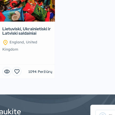
 parduotuvės (0)
 (0)
Lietuviski, Ukrainietiski ir
Latviski saldainiai
location_on
England, United
Kingdom
visibility
favorite
1094 Peržiūrų
aukite