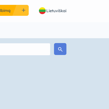
add
elbimą
Lietuviškai
