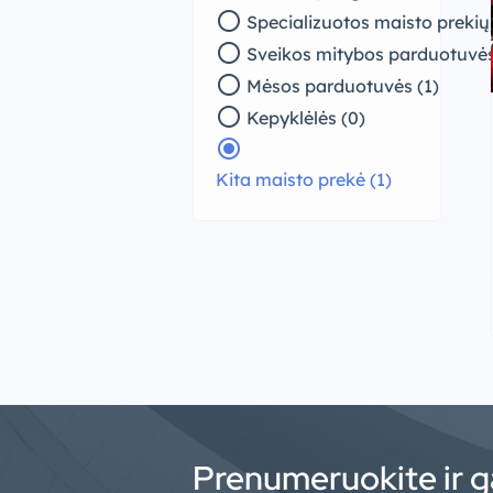
radio_button_unchecked
Specializuotos maisto prekių
radio_button_unchecked
Sveikos mitybos parduotuvės
radio_button_unchecked
Mėsos parduotuvės (1)
radio_button_unchecked
Kepyklėlės (0)
radio_button_checked
Kita maisto prekė (1)
Prenumeruokite ir g