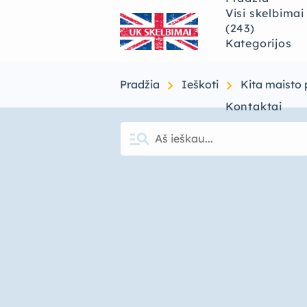
Visi skelbimai
(243)
Kategorijos
chevron_right
chevron_right
Pradžia
Ieškoti
Kita maisto 
Kontaktai
manage_search