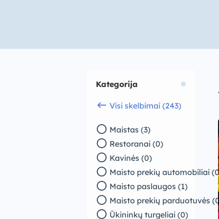
Kategorija
keyboard_backspace
Visi skelbimai (243)
radio_button_unchecked
Maistas (3)
radio_button_unchecked
Restoranai (0)
radio_button_unchecked
Kavinės (0)
radio_button_unchecked
Maisto prekių automobiliai (0
radio_button_unchecked
Maisto paslaugos (1)
radio_button_unchecked
Maisto prekių parduotuvės (0
radio_button_unchecked
Ūkininkų turgeliai (0)