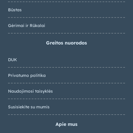
Būstas
Gėrimai ir Rūkalai
Greitos nuorodos
DUK
Privatumo politika
Naudojimosi taisyklės
Susisiekite su mumis
Apie mus