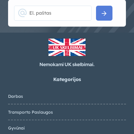
alternate_email
arrow_forward
Nemokami UK skelbimai.
Kategorijos
Darbas
Transporto Paslaugos
Gyvūnai