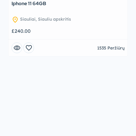
Iphone 11 64GB
location_on
Siauliai, Siauliu apskritis
£240.00
visibility
favorite
1535 Peržiūrų