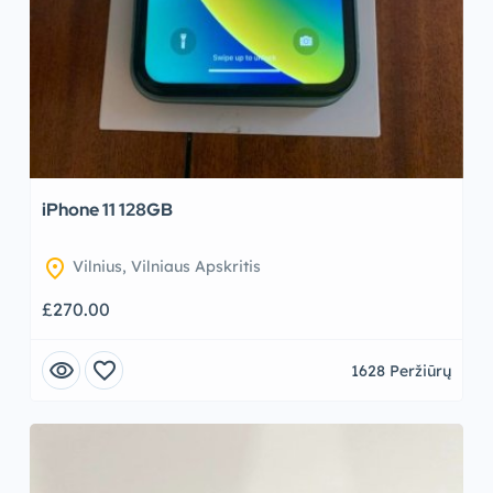
iPhone 11 128GB
location_on
Vilnius, Vilniaus Apskritis
£270.00
visibility
favorite
1628 Peržiūrų