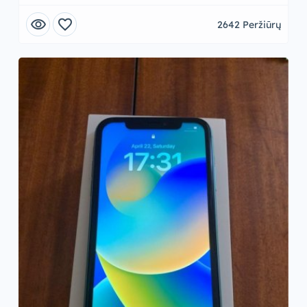
visibility
favorite
2642 Peržiūrų