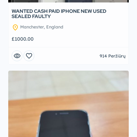
WANTED CASH PAID IPHONE NEW USED
SEALED FAULTY
location_on
Manchester, England
£1000.00
visibility
favorite
914 Peržiūrų