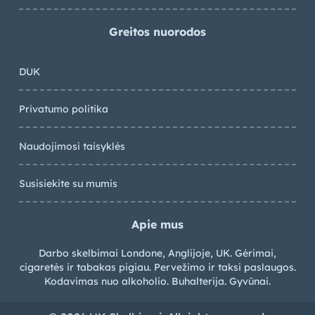
Greitos nuorodos
DUK
Privatumo politika
Naudojimosi taisyklės
Susisiekite su mumis
Apie mus
Darbo skelbimai Londone, Anglijoje, UK. Gėrimai,
cigaretės ir tabakas pigiau. Pervežimo ir taksi paslaugos.
Kodavimas nuo alkoholio. Buhalterija. Gyvūnai.