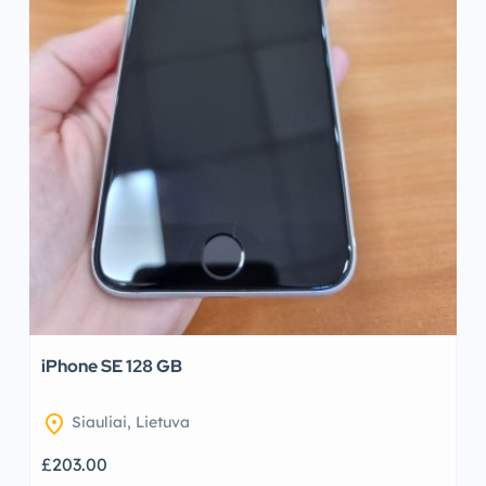
iPhone SE 128 GB
location_on
Siauliai, Lietuva
£203.00