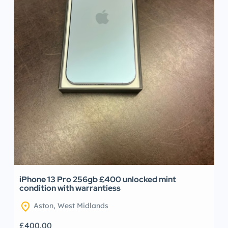
iPhone 13 Pro 256gb £400 unlocked mint
condition with warrantiess
location_on
Aston, West Midlands
£400.00