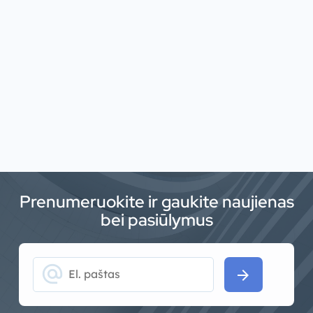
Prenumeruokite ir gaukite naujienas
bei pasiūlymus
alternate_email
arrow_forward