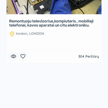
Remontuoju televizorius,kompiuteris , mobilieji
telefonai, kavos aparatai un citu elektroniku.
location_on
london, LONDON
visibility
favorite
304 Peržiūrų