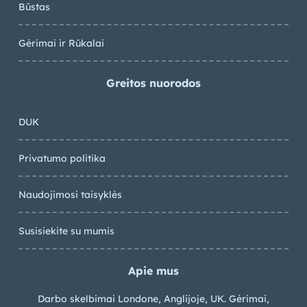
Būstas
Gėrimai ir Rūkalai
Greitos nuorodos
DUK
Privatumo politika
Naudojimosi taisyklės
Susisiekite su mumis
Apie mus
Darbo skelbimai Londone, Anglijoje, UK. Gėrimai,