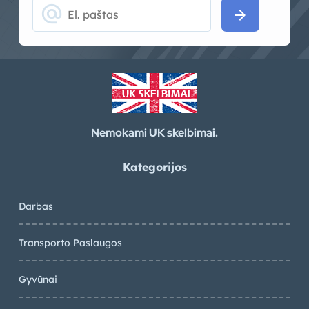
alternate_email
arrow_forward
Nemokami UK skelbimai.
Kategorijos
Darbas
Transporto Paslaugos
Gyvūnai