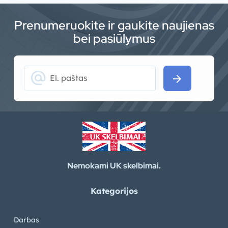
Prenumeruokite ir gaukite naujienas
bei pasiūlymus
alternate_email
arrow_forward
Nemokami UK skelbimai.
Kategorijos
Darbas