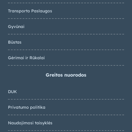
Transporto Paslaugos
Gyvūnai
Būstas
Gėrimai ir Rūkalai
Greitos nuorodos
DUK
Privatumo politika
Naudojimosi taisyklės