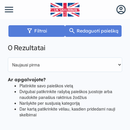
menu
account_circle
filter_alt
search
Filtrai
Redaguoti paiešką
0 Rezultatai
Ar apgalvojote?
Platinkite savo paieškos vietą
Dvigubai patikrinkite rašybą paieškos juostoje arba
naudokite panašius raktinius žodžius
Naršykite per susijusią kategoriją
Dar kartą patikrinkite vėliau, kasdien pridedami nauji
skelbimai